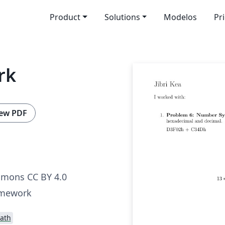
Product
Solutions
Modelos
Pr
rk
ew PDF
mmons CC BY 4.0
omework
ath