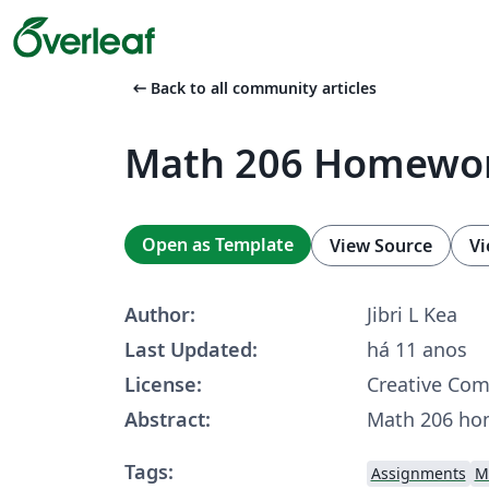
arrow_left_alt
Back to all community articles
Math 206 Homewo
Open as Template
View Source
Vi
Author:
Jibri L Kea
Last Updated:
há 11 anos
License:
Creative Co
Abstract:
Math 206 h
Tags:
Assignments
M