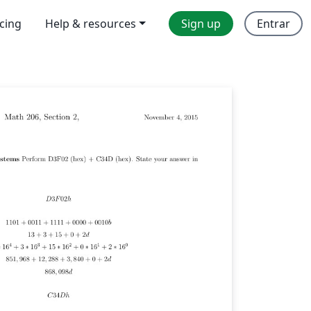
icing
Help & resources
Sign up
Entrar