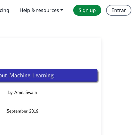
icing
Help & resources
Sign up
Entrar