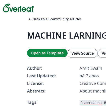
arrow_left_alt
Back to all community articles
MACHINE LARNIN
Open as Template
View Source
Vi
Author:
Amit Swain
Last Updated:
há 7 anos
License:
Creative Co
Abstract:
About machin
Tags:
Presentations