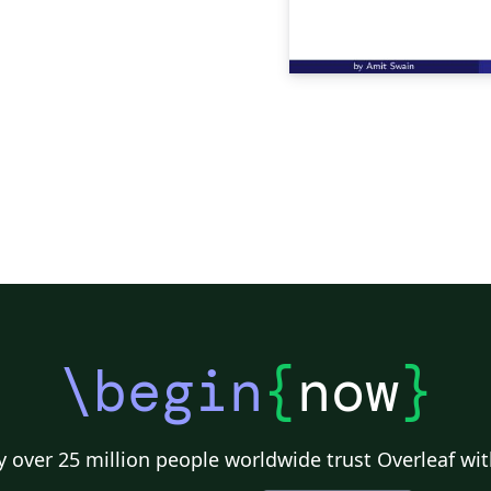
\begin
{
now
}
 over 25 million people worldwide trust Overleaf wit