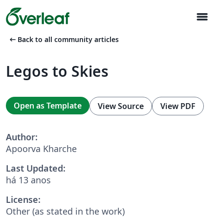
menu
arrow_left_alt
Back to all community articles
Legos to Skies
Open as Template
View Source
View PDF
Author:
Apoorva Kharche
Last Updated:
há 13 anos
License:
Other (as stated in the work)