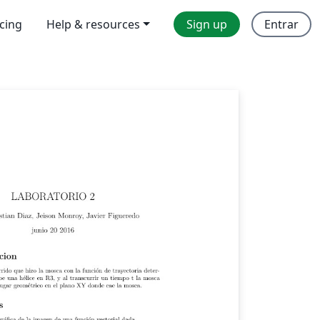
icing
Help & resources
Sign up
Entrar