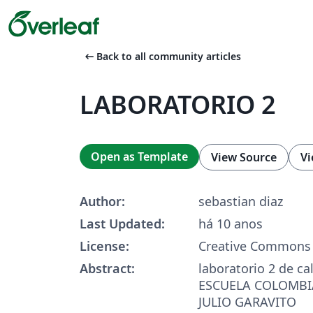
arrow_left_alt
Back to all community articles
LABORATORIO 2
Open as Template
View Source
Vi
Author:
sebastian diaz
Last Updated:
há 10 anos
License:
Creative Commons 
Abstract:
laboratorio 2 de ca
ESCUELA COLOMBI
JULIO GARAVITO