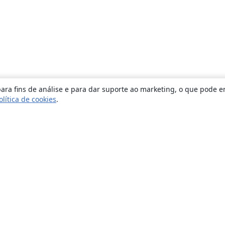
ara fins de análise e para dar suporte ao marketing, o que pode e
olítica de cookies
.
Sobre
About us
Careers