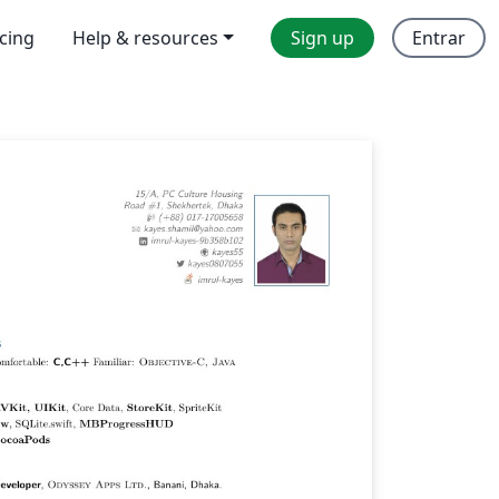
icing
Help & resources
Sign up
Entrar