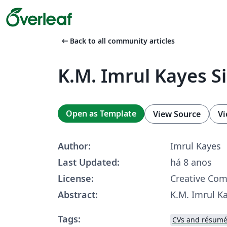
arrow_left_alt
Back to all community articles
K.M. Imrul Kayes S
Open as Template
View Source
Vi
Author:
Imrul Kayes
Last Updated:
há 8 anos
License:
Creative Co
Abstract:
K.M. Imrul Ka
Tags:
CVs and résumé