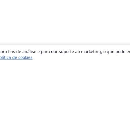
ara fins de análise e para dar suporte ao marketing, o que pode e
olítica de cookies
.
Sobre
About us
Careers