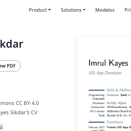
Product
Solutions
Modelos
Pr
ikdar
ew PDF
mmons CC BY 4.0
yes Sikdar's CV
s