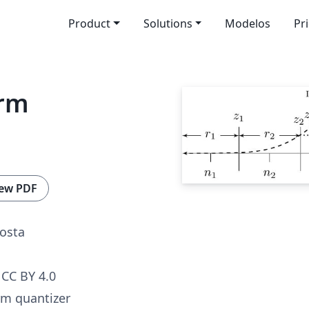
Product
Solutions
Modelos
Pr
orm
ew PDF
osta
CC BY 4.0
rm quantizer