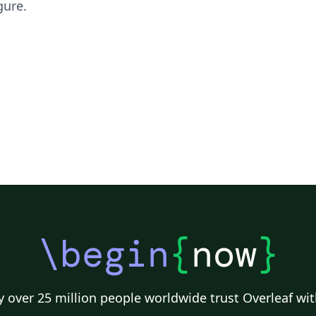
gure.
\begin
{
now
}
 over 25 million people worldwide trust Overleaf wit