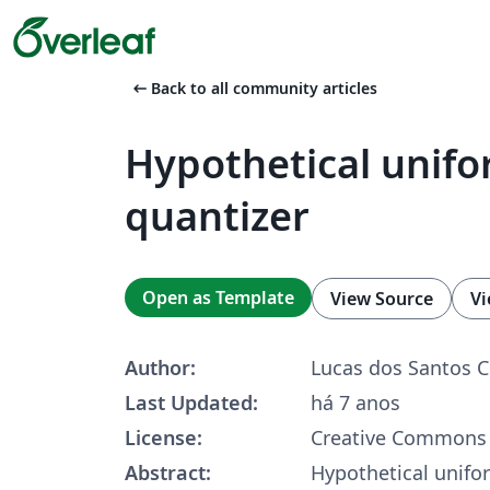
arrow_left_alt
Back to all community articles
Hypothetical unif
quantizer
Open as Template
View Source
Vi
Author:
Lucas dos Santos C
Last Updated:
há 7 anos
License:
Creative Commons 
Abstract:
Hypothetical unifo