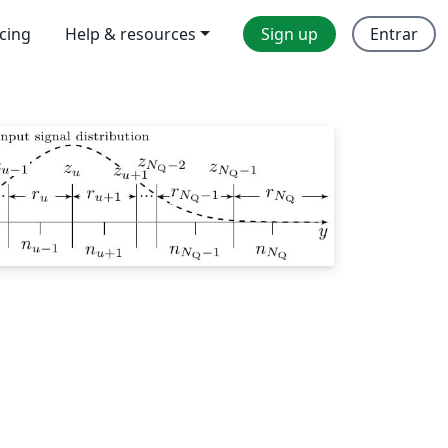
icing
Help & resources
Sign up
Entrar