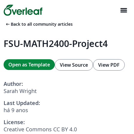
menu
arrow_left_alt
Back to all community articles
FSU-MATH2400-Project4
Open as Template
View Source
View PDF
Author:
Sarah Wright
Last Updated:
há 9 anos
License:
Creative Commons CC BY 4.0