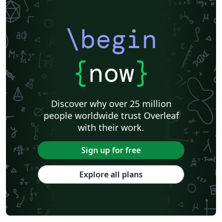
\begin
{
now
}
Discover why over 25 million
people worldwide trust Overleaf
with their work.
Sign up for free
Explore all plans