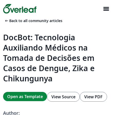
menu
arrow_left_alt
Back to all community articles
DocBot: Tecnologia
Auxiliando Médicos na
Tomada de Decisões em
Casos de Dengue, Zika e
Chikungunya
Open as Template
View Source
View PDF
Author: