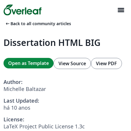
menu
arrow_left_alt
Back to all community articles
Dissertation HTML BIG
Open as Template
View Source
View PDF
Author:
Michelle Baltazar
Last Updated:
há 10 anos
License:
LaTeX Project Public License 1.3c