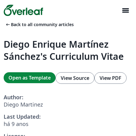
menu
arrow_left_alt
Back to all community articles
Diego Enrique Martínez
Sánchez's Curriculum Vitae
Open as Template
View Source
View PDF
Author:
Diego Martinez
Last Updated:
há 9 anos
License: