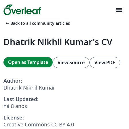
menu
arrow_left_alt
Back to all community articles
Dhatrik Nikhil Kumar's CV
Open as Template
View Source
View PDF
Author:
Dhatrik Nikhil Kumar
Last Updated:
há 8 anos
License:
Creative Commons CC BY 4.0