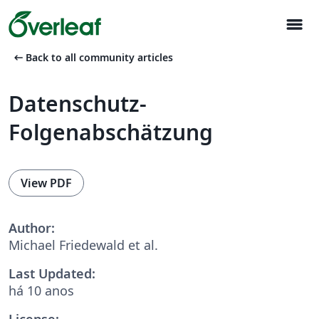
menu
arrow_left_alt
Back to all community articles
Datenschutz-
Folgenabschätzung
View PDF
Author:
Michael Friedewald et al.
Last Updated:
há 10 anos
License: