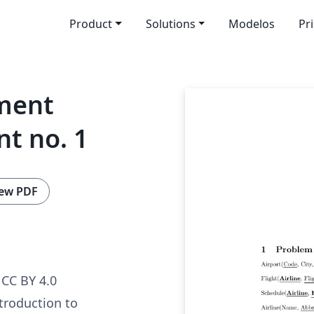
Product
Solutions
Modelos
Pr
ment
t no. 1
ew PDF
CC BY 4.0
troduction to