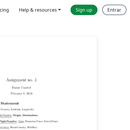
icing
Help & resources
Sign up
Entrar