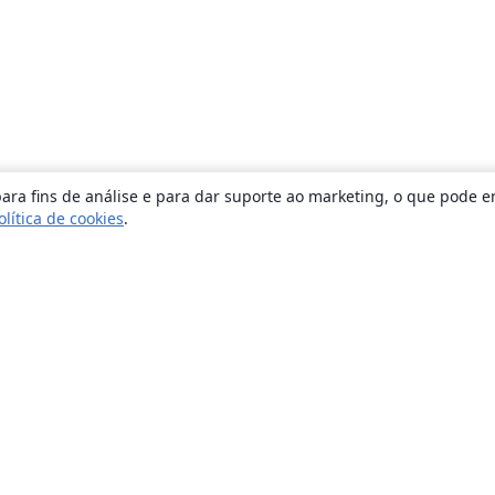
ara fins de análise e para dar suporte ao marketing, o que pode e
olítica de cookies
.
Sobre
About us
Careers