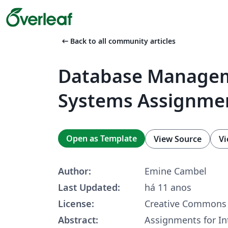
arrow_left_alt
Back to all community articles
Database Manage
Systems Assignmen
Open as Template
View Source
Vi
Author:
Emine Cambel
Last Updated:
há 11 anos
License:
Creative Commons 
Abstract:
Assignments for In