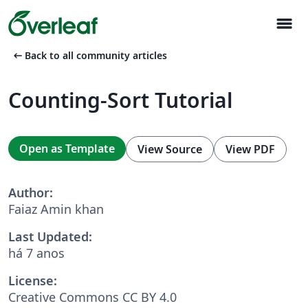
menu
arrow_left_alt
Back to all community articles
Counting-Sort Tutorial
Open as Template
View Source
View PDF
Author:
Faiaz Amin khan
Last Updated:
há 7 anos
License:
Creative Commons CC BY 4.0