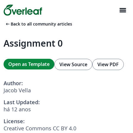
menu
arrow_left_alt
Back to all community articles
Assignment 0
Open as Template
View Source
View PDF
Author:
Jacob Vella
Last Updated:
há 12 anos
License:
Creative Commons CC BY 4.0