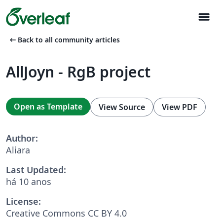
menu
arrow_left_alt
Back to all community articles
AllJoyn - RgB project
Open as Template
View Source
View PDF
Author:
Aliara
Last Updated:
há 10 anos
License:
Creative Commons CC BY 4.0