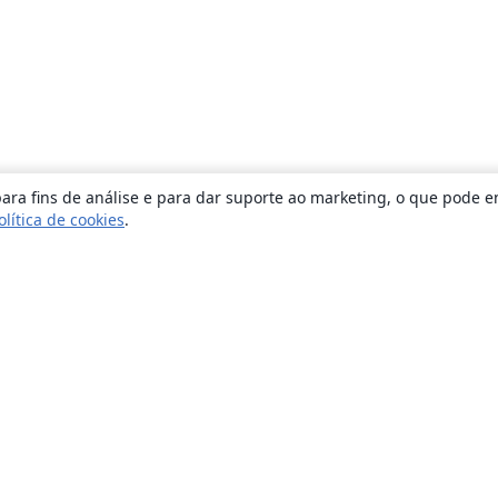
ara fins de análise e para dar suporte ao marketing, o que pode e
olítica de cookies
.
Sobre
About us
Careers