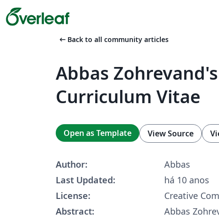
arrow_left_alt
Back to all community articles
Abbas Zohrevand's
Curriculum Vitae
Open as Template
View Source
Vi
Author:
Abbas
Last Updated:
há 10 anos
License:
Creative Co
Abstract:
Abbas Zohrev