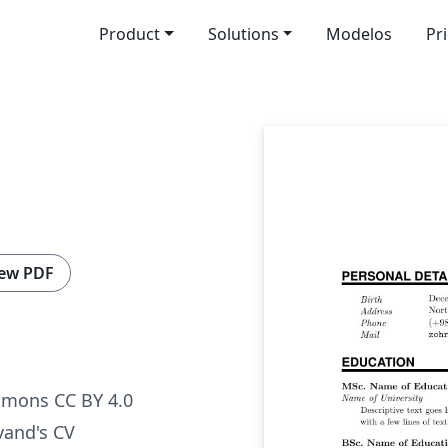
Product
Solutions
Modelos
Pr
ew PDF
mmons CC BY 4.0
and's CV