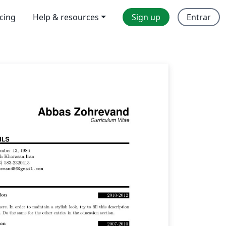
icing
Help & resources
Sign up
Entrar