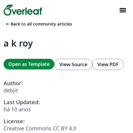
menu
arrow_left_alt
Back to all community articles
a k roy
Open as Template
View Source
View PDF
Author:
debjit
Last Updated:
há 10 anos
License:
Creative Commons CC BY 4.0